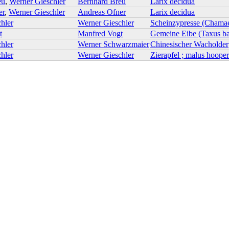
eu
,
Werner Gieschler
Bernhard Breu
Larix decidua
er
,
Werner Gieschler
Andreas Ofner
Larix decidua
hler
Werner Gieschler
Scheinzypresse (Chamaezy
t
Manfred Vogt
Gemeine Eibe (Taxus ba
hler
Werner Schwarzmaier
Chinesischer Wacholder
hler
Werner Gieschler
Zierapfel ; malus hooper