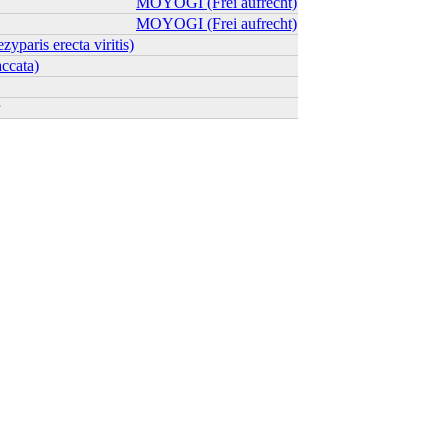
MOYOGI (Frei aufrecht)
MOYOGI (Frei aufrecht)
paris erecta viritis)
ccata)